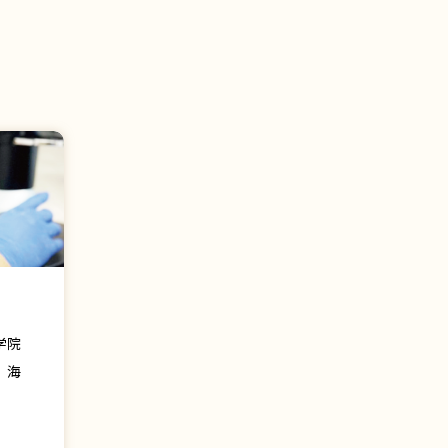
学院
、海