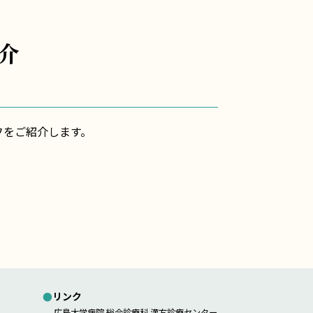
介
フを
ご紹介します。
●リンク
広島大学病院 総合診療科 漢方診療センター