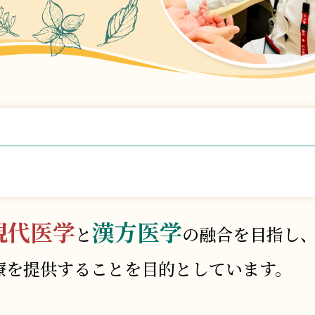
現代医学
漢方医学
と
の融合を目指し
療を
提供することを目的としています。