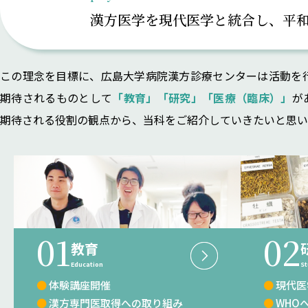
漢方医学を現代医学と統合し、
平
この理念を目標に、広島大学病院漢方診療センターは活動を
期待されるものとして
「教育」「研究」「医療（臨床）」
が
期待される役割の観点から、当科をご紹介していきたいと思い
01
02
教育
Education
St
● 体験講座開催
● 現
● 漢方専門医取得への取り組み
● WH